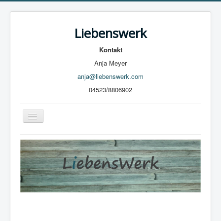
Liebenswerk
Kontakt
Anja Meyer
anja@liebenswerk.com
04523/8806902
Navigation
an/aus
Home
Holzfiguren
Tonschmuck
Über mich
Aktuelles